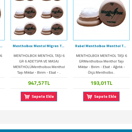
lbox Menthol Taşı 6Gr x 3 Adet Saf Doğal Mentol Taş
Mentholbox Mentol Migren Taşı Spa ve Masaj Mentholü 6Gr X 6 Adet
Rabel Mentholbox Menthol Taşı Doğal Mentol Taşı 7 Gr.
6
MENTHOLBOX MENTHOL TAŞI 6
MENTHOLBOX MENTHOL TAŞI 6
GR 6 ADETSPA VE MASAJ
GRMentholbox Menthol Taşı
MENTHOLÜMentholbox Menthol
Miktar - Birim - Ebat - Ağırlık -
Taşı Miktar - Birim - Ebat - ..
Ölçü:Mentholbo..
947,57TL
193,01TL
Sepete Ekle
Sepete Ekle