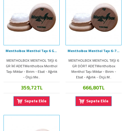
Mentholbox Menthol Taşı 6 Gr İkili 2 Adet Doğal Mentol Taşı
Mentholbox Menthol Taşı 6-7 Gr Dört 4 Adet Mentol Box
MENTHOLBOX MENTHOL TAŞI 6
MENTHOLBOX MENTHOL TAŞI 6
GR İKİ ADETMentholbox Menthol
GR DÖRT ADETMentholbox
Taşı Miktar - Birim - Ebat - Ağırlık
Menthol Taşı Miktar - Birim -
- Ölçü:Me..
Ebat - Ağırlık - Ölçü:M..
359,72TL
666,80TL
Sepete Ekle
Sepete Ekle