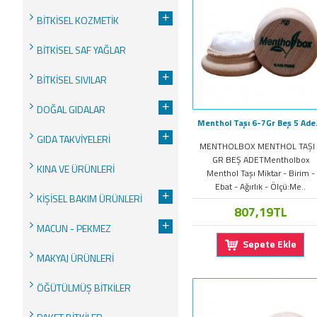
+
BİTKİSEL KOZMETİK
BİTKİSEL SAF YAĞLAR
+
BİTKİSEL SIVILAR
+
DOĞAL GIDALAR
Menthol Taşı 6
+
GIDA TAKVİYELERİ
MENTHOLBOX MENTHOL TAŞI 
GR BEŞ ADETMentholbox
KINA VE ÜRÜNLERİ
Menthol Taşı Miktar - Birim -
Ebat - Ağırlık - Ölçü:Me..
+
KİŞİSEL BAKIM ÜRÜNLERİ
807,19TL
+
MACUN - PEKMEZ
Sepete Ekle
MAKYAJ ÜRÜNLERİ
ÖĞÜTÜLMÜŞ BİTKİLER