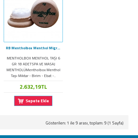
RB Mentholbox Menthol Migren Taşı Spa Masaj Mentolü 6Gr X 18Adet
MENTHOLBOX MENTHOL TAŞI 6
GR 18 ADETSPA VE MASAJ
MENTHOLÜMentholbox Menthol
Taşı Miktar - Birim - Ebat -..
2.632,19TL
Sepete Ekle
Gösterilen: 1 ile 9 arası, toplam: 9 (1 Sayfa)