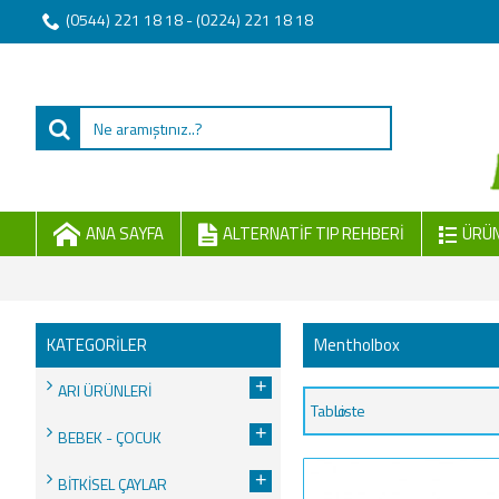
(0544) 221 18 18 - (0224) 221 18 18
ANA SAYFA
ALTERNATIF TIP REHBERI
ÜRÜN
KATEGORİLER
Mentholbox
+
ARI ÜRÜNLERİ
Tablo
Liste
+
BEBEK - ÇOCUK
+
BİTKİSEL ÇAYLAR