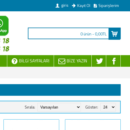
giris
Kayıt Ol
Siparişlerim
0 ürün - 0,00TL
BILGI SAYFALARI
BIZE YAZIN
Sırala:
Göster: