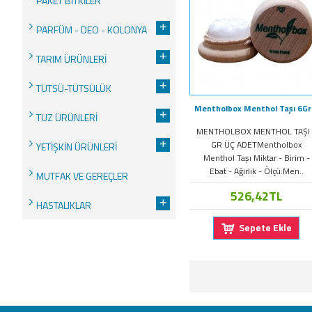
PAKET BİTKİLER
+
PARFÜM - DEO - KOLONYA
+
TARIM ÜRÜNLERİ
+
TÜTSÜ-TÜTSÜLÜK
Mentho
+
TUZ ÜRÜNLERİ
MENTHOLBOX MENTHOL TAŞI 
+
GR ÜÇ ADETMentholbox
YETİŞKİN ÜRÜNLERİ
Menthol Taşı Miktar - Birim -
Ebat - Ağırlık - Ölçü:Men..
MUTFAK VE GEREÇLER
526,42TL
+
HASTALIKLAR
Sepete Ekle