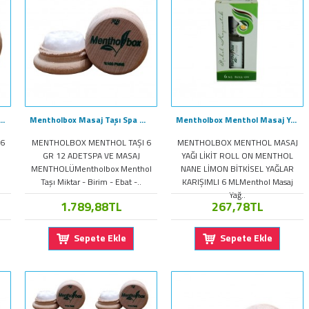
-7Gr Beş 5 Adet Migren Mentol Mentolbox Mentholbox
Mentholbox Masaj Taşı Spa Mentolü 6G x 12Ad Menthol Migren Taşı
Mentholbox Menthol Masaj Yağı Likit RollOn Mentol Nane Yağlı 6ML
6
MENTHOLBOX MENTHOL TAŞI 6
MENTHOLBOX MENTHOL MASAJ
GR 12 ADETSPA VE MASAJ
YAĞI LİKİT ROLL ON MENTHOL
MENTHOLÜMentholbox Menthol
NANE LİMON BİTKİSEL YAĞLAR
Taşı Miktar - Birim - Ebat -..
KARIŞIMLI 6 MLMenthol Masaj
Yağ..
1.789,88TL
267,78TL
Sepete Ekle
Sepete Ekle